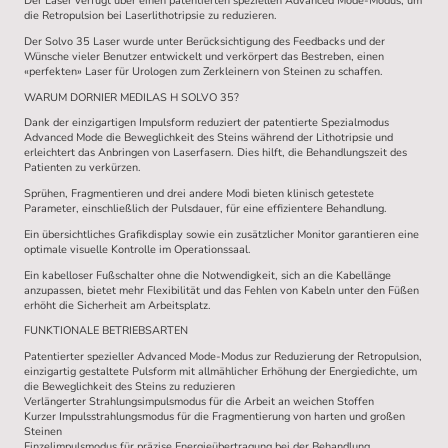
Der Laser verfügt über einen patentierten speziellen Advanced Mode-Modus, um
die Retropulsion bei Laserlithotripsie zu reduzieren.
Der Solvo 35 Laser wurde unter Berücksichtigung des Feedbacks und der
Wünsche vieler Benutzer entwickelt und verkörpert das Bestreben, einen
«perfekten» Laser für Urologen zum Zerkleinern von Steinen zu schaffen.
WARUM DORNIER MEDILAS H SOLVO 35?
Dank der einzigartigen Impulsform reduziert der patentierte Spezialmodus
Advanced Mode die Beweglichkeit des Steins während der Lithotripsie und
erleichtert das Anbringen von Laserfasern. Dies hilft, die Behandlungszeit des
Patienten zu verkürzen.
Sprühen, Fragmentieren und drei andere Modi bieten klinisch getestete
Parameter, einschließlich der Pulsdauer, für eine effizientere Behandlung.
Ein übersichtliches Grafikdisplay sowie ein zusätzlicher Monitor garantieren eine
optimale visuelle Kontrolle im Operationssaal.
Ein kabelloser Fußschalter ohne die Notwendigkeit, sich an die Kabellänge
anzupassen, bietet mehr Flexibilität und das Fehlen von Kabeln unter den Füßen
erhöht die Sicherheit am Arbeitsplatz.
FUNKTIONALE BETRIEBSARTEN
Patentierter spezieller Advanced Mode-Modus zur Reduzierung der Retropulsion,
einzigartig gestaltete Pulsform mit allmählicher Erhöhung der Energiedichte, um
die Beweglichkeit des Steins zu reduzieren
Verlängerter Strahlungsimpulsmodus für die Arbeit an weichen Stoffen
Kurzer Impulsstrahlungsmodus für die Fragmentierung von harten und großen
Steinen
Einzelimpulsmodus für präzise Energieübertragung bei der Behandlung