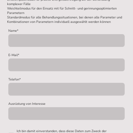
komplexer Fälle
Weichteilmodus für den Einsatz mit für Schnitt- und gerinnungsoptimierten
Parametern
Standardmodus für alle Behandlungssituationen, bei denen alle Parameter und
Kombinationen von Parametern individuell ausgewählt werden können
Name
*
E-Mail
*
Telefon
*
Ausrüstung von Interesse
Ich bin damit einverstanden, dass diese Daten zum Zweck der