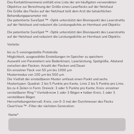
Das Kontaktlinsenmenü enthält eine Liste der am häufigsten verwendeten
Objektive zur Berechnung der Größe eines Laserflecks auf der Netzhaut
Die Größe des Flecks auf der Netzhaut teilt dem Arzt die tatsächlichen
Behandlungsparameter mit
Die patentierte SureSpot ™ -Optik unterstützt den Brennpunkt des Laserstrahls
auf der Netzhaut und reduziert die Leistungsdichte an Hornhaut und Objektiv
Die patentierte SureSpot ™ -Optik unterstützt den Brennpunkt des Laserstrahls
auf der Netzhaut und reduziert die Leistungsdichte an Hornhaut und Objektiv.
Vorteile:
bis zu 5 voreingestellte Protokolle
Möglichkeit, ausgewählte Einstellungen im Speicher zu speichern
Auswahl von Parametern wie Bodenlinsen, Laserleistung, Spotgröße, Abstand
zwischen den Flecken, Anzahl der Flecken und Dauer
Ein einzelner Fleck von 50 µm bis 1000 µm
Mustermodus von 100 µm bis 500 µm
Die Vielfalt der einstellbaren Muster umfasst einen Punkt und sechs
Mustertypen: Quadrat: 2 bis 5 Punkte pro Kante, Linie 2 bis 5 Punkte pro Linie,
bis zu 4 Zeilen in Form: Dreieck: 3 oder 5 Punkte pro Kante; Kreis: einzelner
verstellbarer Ring * Viertelkreis• 1 oder 3 Bögen • halber Kreis: 1 oder 3
verstellbare Bögen
Hervorhebungsintervall: Kreis, von 0-3 mal der Durchmesser des Flecks
ClearView ™ -Filter der nächsten Generation.
Name
*