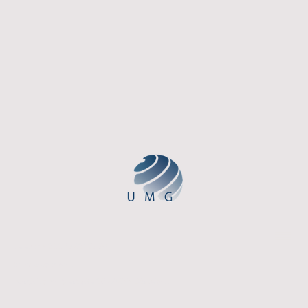
Telefon: 0211 / 54212580
info@umg-nrw.de
Anschrift: Moltkestraße 28 40477 Düsseldorf