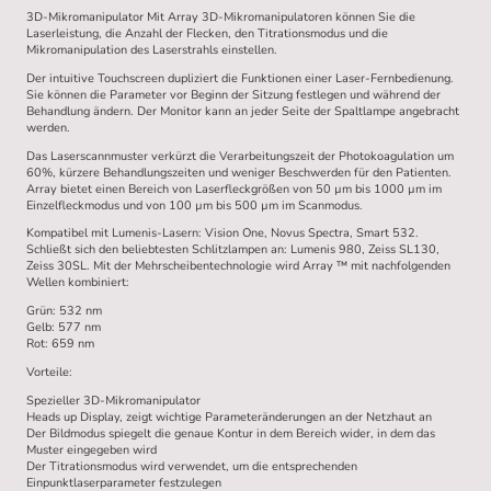
3D-Mikromanipulator Mit Array 3D-Mikromanipulatoren können Sie die
Laserleistung, die Anzahl der Flecken, den Titrationsmodus und die
Mikromanipulation des Laserstrahls einstellen.
Der intuitive Touchscreen dupliziert die Funktionen einer Laser-Fernbedienung.
Sie können die Parameter vor Beginn der Sitzung festlegen und während der
Behandlung ändern. Der Monitor kann an jeder Seite der Spaltlampe angebracht
werden.
Das Laserscannmuster verkürzt die Verarbeitungszeit der Photokoagulation um
60%, kürzere Behandlungszeiten und weniger Beschwerden für den Patienten.
Array bietet einen Bereich von Laserfleckgrößen von 50 µm bis 1000 µm im
Einzelfleckmodus und von 100 µm bis 500 µm im Scanmodus.
Kompatibel mit Lumenis-Lasern: Vision One, Novus Spectra, Smart 532.
Schließt sich den beliebtesten Schlitzlampen an: Lumenis 980, Zeiss SL130,
Zeiss 30SL. Mit der Mehrscheibentechnologie wird Array ™ mit nachfolgenden
Wellen kombiniert:
Grün: 532 nm
Gelb: 577 nm
Rot: 659 nm
Vorteile:
Spezieller 3D-Mikromanipulator
Heads up Display, zeigt wichtige Parameteränderungen an der Netzhaut an
Der Bildmodus spiegelt die genaue Kontur in dem Bereich wider, in dem das
Muster eingegeben wird
Der Titrationsmodus wird verwendet, um die entsprechenden
Einpunktlaserparameter festzulegen