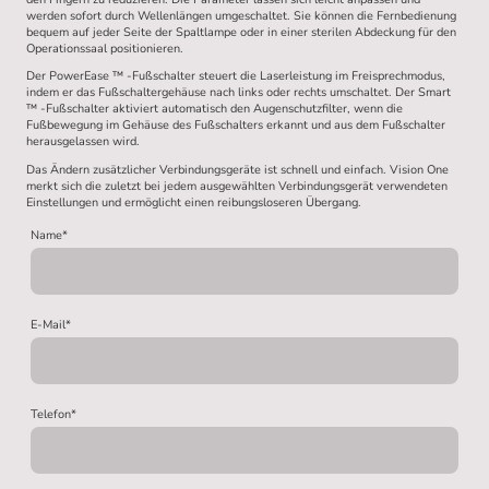
werden sofort durch Wellenlängen umgeschaltet. Sie können die Fernbedienung
bequem auf jeder Seite der Spaltlampe oder in einer sterilen Abdeckung für den
Operationssaal positionieren.
Der PowerEase ™ -Fußschalter steuert die Laserleistung im Freisprechmodus,
indem er das Fußschaltergehäuse nach links oder rechts umschaltet. Der Smart
™ -Fußschalter aktiviert automatisch den Augenschutzfilter, wenn die
Fußbewegung im Gehäuse des Fußschalters erkannt und aus dem Fußschalter
herausgelassen wird.
Das Ändern zusätzlicher Verbindungsgeräte ist schnell und einfach. Vision One
merkt sich die zuletzt bei jedem ausgewählten Verbindungsgerät verwendeten
Einstellungen und ermöglicht einen reibungsloseren Übergang.
Name
*
E-Mail
*
Telefon
*