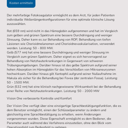
Kosten ermitteln
Der mehrfarbige Fotokoagulator ermöglicht es dem Arzt, für jeden Patienten
individuelle Wellenlängenkonfigurationen für eine optimale klinische Lösung
auszuwählen.
Rot (659 nm) wird nicht in das Hämoglobin aufgenommen und hat im Vergleich
zum gelben und grünen Spektrum eine bessere Durchdringung und weniger
Streuung. Daher kann es zur Behandlung von ROP, Behandlung von tiefen
Läsionen wie Chorioidmelanomen und Chorioidnevaskularisation, verwendet
werden. Leistung: 50 - 800 MW.
Gelb (577 nm) hat eine bessere Durchdringung und weniger Streuung im
Vergleich zum grünen Spektrum. Daher eignet es sich hervorragend zur
Behandlung von Netzhauterkrankungen in Gegenwart von schweren
Trübungsumgebungen. Darüber hinaus ist das gelbe Spektrum aufgrund seiner
hohen Absorption im Hämoglobin für das Verschließen von Mikroaneurysmen
hochwirksam. Darüber hinaus gilt Xantophil aufgrund seiner Nullaufnahme im
Makula als sicher für die Behandlung bei Fovea (der zentralen Fossa). Leistung:
50 - 1500 MW.
Grün (532 nm) hat eine klinisch nachgewiesene Wirksamkeit bei der Behandlung
einer Reihe von Netzhauterkrankungen. Leistung: 50 - 2000 MW
Vision One verbesserte Kontrolle und Komfort
Der Vision One verfügt über eine einzigartige Sprachbestätigungsfunktion, die es
dem Benutzer ermöglicht, einen der Schlüsselparameter zu ändern und
gleichzeitig eine Sprachbestätigung zu erhalten, wenn Änderungen
vorgenommen wurden. Diese Eigenschaft ermöglicht es dem Bediener, die
Parameter auch während des Verfahrens einzustellen, ohne den Blick vom
Operationsfeld zum Bedienfeld zu nehmen.