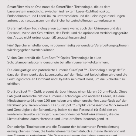
SmartFiber Vision One nutzt die SmartFiber-Technologie, die es dem
Lasersystem ermöglicht, zwischen indirektem Laser-Ophthalmoskop,
Endonokontakt und LaserLink zu unterscheiden und die Leistungseinstellungen
automatisch anzupassen, um die Sicherheitseinstellungen zu verbessern.
Die SmartFiber-Technologie von Lumenis warnt auch den Chirurgen und das
Personal, wenn der Schutzfilter, das Pedal und die optionalen Verbindungsgeräte
des Arztes nicht ordnungsgemäß angeschlossen sind.
Fünf Speichereinstellungen, mit denen häufig verwendete Verarbeitungsoptionen
wiedergegeben werden können.
Vision One enthält die SureSpot ™ Optics-Technologie in allen
Schlitzlampenadaptern, genau wie bei allen Lumenis-Fotokammern.
Die einzigartige und patentierte Lumenis SureSpot ™ -Technologie sorgt dafür,
dass der Brennpunkt des Laserstrahls auf der Netzhaut beibehalten wird und die
Leistungsdichte an Hornhaut und Objektiv minimiert wird, um die Sicherheit zu
erhöhen.
Die SureSpot ™ -Optik erzeugt darüber hinaus einen klaren 50 µm-Fleck. Diese
Fähigkeit unterscheidet die Lumenis-Technologie von anderen Lasern, die eine
Mindestpunktgröße von 100 µm haben und einen unscharfen Laserfleck auf der
Netzhaut projizieren können. Die SureSpot ™ -Optik verbessert die Wirksamkeit
und Genauigkeit der Behandlung, indem sie das Potenzial für Schäden an
vorderem Gewebe verringert, was besonders bei Weitwinkellinsen, die die
Lichtaufnahme durch Hornhaut und Linse erhöhen, beunruhigend ist.
Der colorige Touchscreen und die Tastatur der beleuchteten Fernbedienung
ermöglichen es Ihnen, die Bedienelemente buchstäblich auf eine Berührung mit
den Fingern zu reduzieren. Die Parameter lassen sich leicht anpassen und